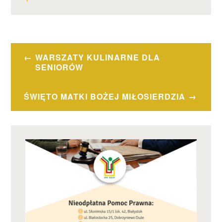
Nawigacja
WARSZATY KULINARNE DLA
wpisu
SENIORÓW
ŚWIĘTO MATKI BOŻEJ MIŁOSIERDZIA