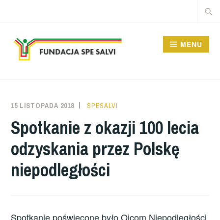
Przeskocz
Szukaj
do
treści
MENU
FUNDACJA SPE SALVI
15 LISTOPADA 2018
SPESALVI
Spotkanie z okazji 100 lecia
odzyskania przez Polskę
niepodległości
Spotkanie poświęcone było Ojcom Niepodległości