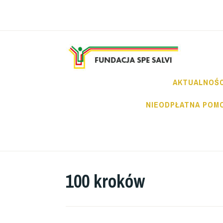
Przeskocz
do
treści
FU
AKTUALNOŚC
NIEODPŁATNA POM
100 kroków