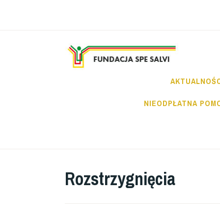
Przeskocz
do
treści
FU
AKTUALNOŚC
NIEODPŁATNA POM
Rozstrzygnięcia