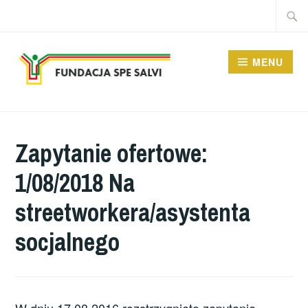
Przeskocz
Szukaj
do
treści
MENU
FUNDACJA SPE SALVI
Zapytanie ofertowe:
1/08/2018 Na
streetworkera/asystenta
socjalnego