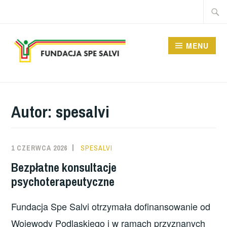
Przeskocz
Szukaj
do
treści
MENU
FUNDACJA SPE SALVI
Autor:
spesalvi
1 CZERWCA 2026
SPESALVI
Bezpłatne konsultacje
psychoterapeutyczne
Fundacja Spe Salvi otrzymała dofinansowanie od
Wojewody Podlaskiego i w ramach przyznanych