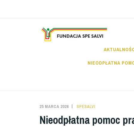
Przeskocz
do
treści
FU
AKTUALNOŚC
NIEODPŁATNA POM
25 MARCA 2026
SPESALVI
Nieodpłatna pomoc pra