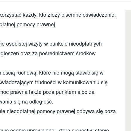
orzystać każdy, kto złoży pisemne oświadczenie,
dpłatnej pomocy prawnej.
ie osobistej wizyty w punkcie nieodpłatnych
zgłoszeń oraz za pośrednictwem środków
ścią ruchową, które nie mogą stawić się w
świadczającym trudności w komunikowaniu się
omoc prawna także poza punktem albo za
nia się na odległość.
lanie nieodpłatnej pomocy prawnej odbywa się poza
je osobie uprawnionej, która nie jest w stanie