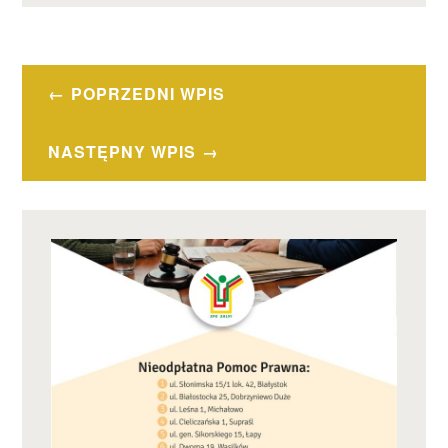
Nawigacja
POPRZEDNI WPIS
wpisu
NASTĘPNY WPIS