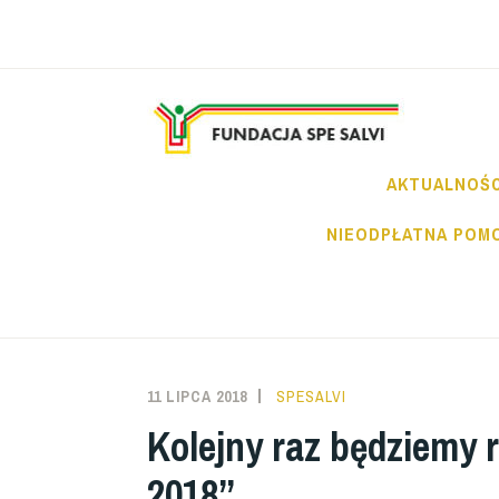
Przeskocz
do
treści
FU
AKTUALNOŚC
NIEODPŁATNA POM
11 LIPCA 2018
SPESALVI
Kolejny raz będziemy 
2018”