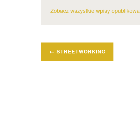
Zobacz wszystkie wpisy opublikowa
Nawigacja
STREETWORKING
wpisu