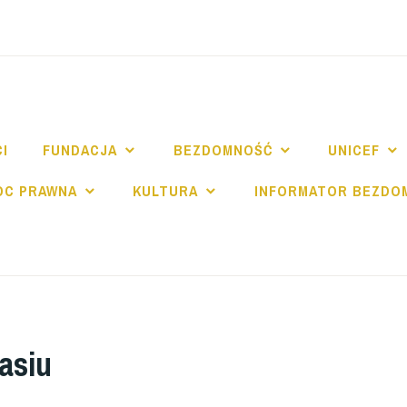
NDACJA SPE SALV
I
FUNDACJA
BEZDOMNOŚĆ
UNICEF
OC PRAWNA
KULTURA
INFORMATOR BEZDO
asiu