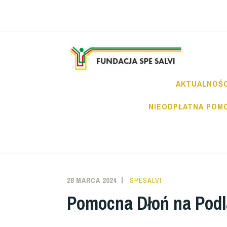
Przeskocz
do
treści
FU
AKTUALNOŚC
NIEODPŁATNA POM
28 MARCA 2024
SPESALVI
Pomocna Dłoń na Podl