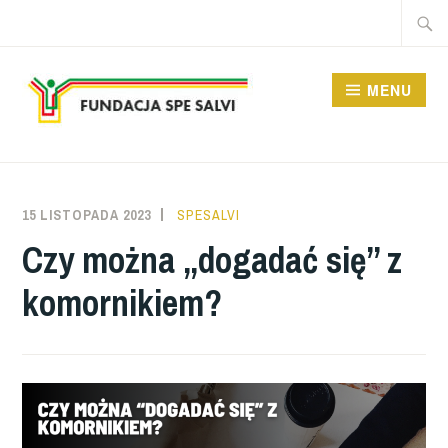
Przeskocz
Szukaj
do
treści
MENU
FUNDACJA SPE SALVI
15 LISTOPADA 2023
SPESALVI
Czy można „dogadać się” z
komornikiem?