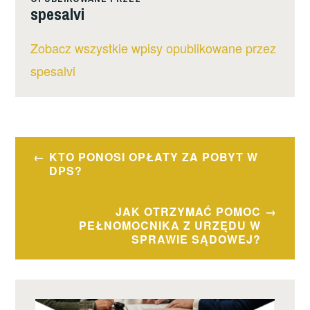
spesalvi
Zobacz wszystkie wpisy opublikowane przez
spesalvi
Nawigacja
KTO PONOSI OPŁATY ZA POBYT W
wpisu
DPS?
JAK OTRZYMAĆ POMOC
PEŁNOMOCNIKA Z URZĘDU W
SPRAWIE SĄDOWEJ?