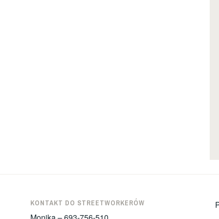
KONTAKT DO STREETWORKERÓW
P
Monika – 693-756-510