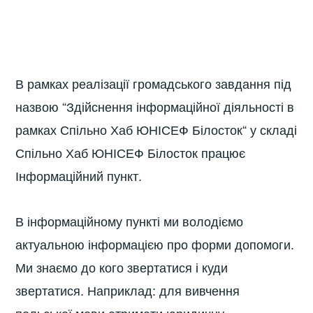
В рамках реалізації громадського завдання під
назвою “Здійснення інформаційної діяльності в
рамках Спільно Хаб ЮНІСЕФ Білосток“ у складі
Спільно Хаб ЮНІСЕФ Білосток працює
Інформаційний пункт.
В інформаційному пункті ми володіємо
актуальною інформацією про форми допомоги.
Ми знаємо до кого звертатися і куди
звертатися. Наприклад: для вивчення