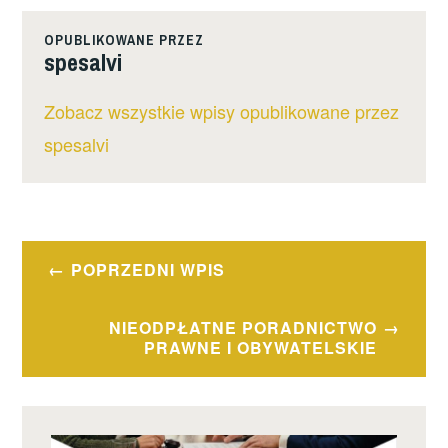
OPUBLIKOWANE PRZEZ
spesalvi
Zobacz wszystkie wpisy opublikowane przez
spesalvi
Nawigacja
POPRZEDNI WPIS
wpisu
NIEODPŁATNE PORADNICTWO
PRAWNE I OBYWATELSKIE