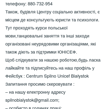
телефону: 880-732-954
Також, будівля Центру соціально активності, є
місцем де консультують юристи та психологи.
Тут проходять курси польської
мови,танцювальні заняття та інші заходи
організовані неурядовими організаціями, які
також діють за підтримки ЮНІСЕФ.
Щоб слідкувати за нашою роботою,будь ласка
лайкайте та підписуйтесь на наш профіль у
Фейсбук : Centrum Spilno Unicef Białystok
Запитання просимо скеровувати :
– на нашу електронну адресу
spilnobialystok@gmail.com;
– особисто в годинах праці;