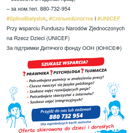
– за ном.тел. 880-732-954
#SpilnoBiałystok
,
#СпільноБілосток
i
#UNICEF
Przy wsparciu Funduszu Narodów Zjednoczonych
na Rzecz Dzieci (UNICEF)
За підтримки Дитячого фонду ООН (ЮНІСЕФ)