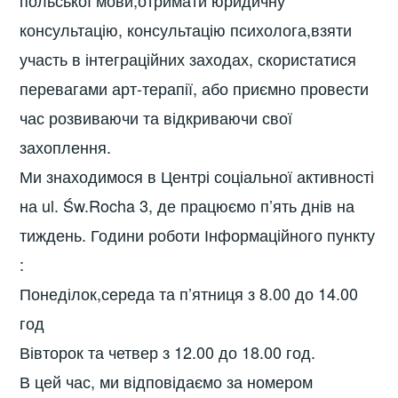
польської мови,отримати юридичну
консультацію, консультацію психолога,взяти
участь в інтеграційних заходах, скористатися
перевагами арт-терапії, або приємно провести
час розвиваючи та відкриваючи свої
захоплення.
Ми знаходимося в Центрі соціальної активності
на ul. Św.Rocha 3, де працюємо п’ять днів на
тиждень. Години роботи Інформаційного пункту
:
Понеділок,середа та п’ятниця з 8.00 до 14.00
год
Вівторок та четвер з 12.00 до 18.00 год.
В цей час, ми відповідаємо за номером