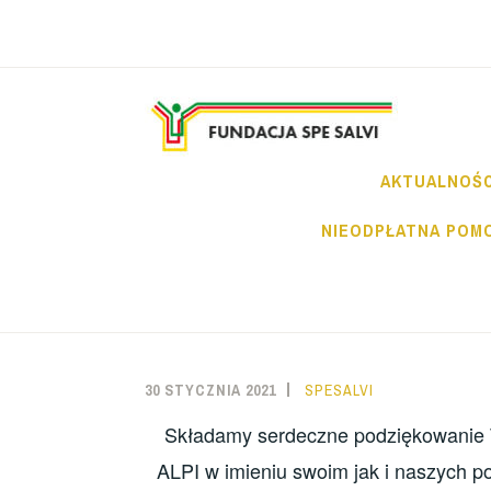
Przeskocz
do
treści
FU
AKTUALNOŚC
NIEODPŁATNA POM
30 STYCZNIA 2021
SPESALVI
Składamy serdeczne podziękowanie 
ALPI w imieniu swoim jak i naszych p