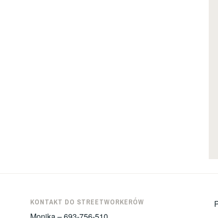
KONTAKT DO STREETWORKERÓW
P
Monika – 693-756-510