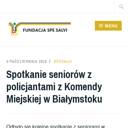
Przeskocz
Szukaj
do
treści
MENU
FUNDACJA SPE SALVI
4 PAŹDZIERNIKA 2018
SPESALVI
Spotkanie seniorów z
policjantami z Komendy
Miejskiej w Białymstoku
Odbyło się kolejne spotkanie z seniorami w