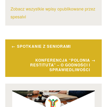
Zobacz wszystkie wpisy opublikowane przez
spesalvi
Nawigacja
SPOTKANIE Z SENIORAMI
wpisu
KONFERENCJA “POLONIA
RESTITUTA” – O GODNOŚCI I
SPRAWIEDLIWOŚCI